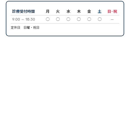
診療受付時間
月
火
水
木
金
土
日･祝
9:00 ～ 18:30
◯
◯
◯
◯
◯
◯
─
定休日 日曜・祝日