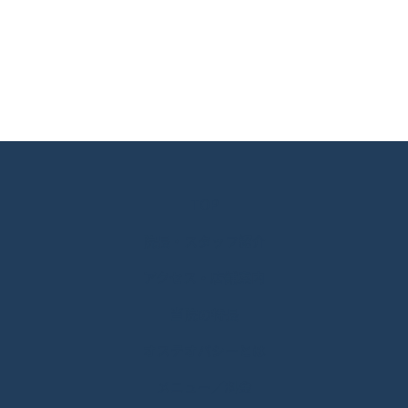
TOP
院長・スタッフ紹介
アクセス・店舗案内
当院の特長
オステオパシーとは
メニュー／料金