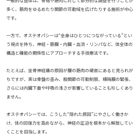
一般的な整体は、骨格や筋肉に対して部分的な調整を行うことが
多く、筋肉をゆるめたり関節の可動域を広げたりする施術が中心
です。
一方で、オステオパシーは“全身はひとつにつながっている”とい
う視点を持ち、神経・筋膜・内臓・血流・リンパなど、体全体の
構造と機能の関係性にアプローチする手技療法です。
たとえば、坐骨神経痛の原因が腰の筋肉の硬直にあると見られが
ちですが、実は骨盤の歪み、股関節の可動制限、横隔膜の緊張、
さらには内臓下垂や呼吸の浅さが影響していることも珍しくあり
ません。
オステオパシーでは、こうした“隠れた原因”にやさしく働きか
け、体の回復力を高めながら、神経の圧迫を根本から解放してい
くことを目指します。