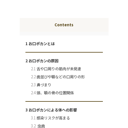
Contents
1
お口ポカンとは
2
お口ポカンの原因
2.1
舌や口周りの筋肉が未発達
2.2
歯並びや顎などの口周りの形
2.3
鼻づまり
2.4
頭、顎の骨の位置関係
3
お口ポカンによる体への影響
3.1
感染リスクが高まる
3.2
虫歯