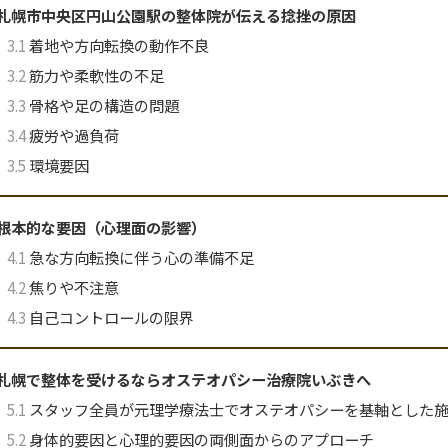
札幌市中央区円山公園駅の整体院が伝える捻挫の原因
3.1
着地や方向転換の動作不良
3.2
筋力や柔軟性の不足
3.3
骨格や足の構造の問題
3.4
疲労や過負荷
3.5
環境要因
根本的な要因（心理面の影響）
4.1
急な方向転換に伴う心の準備不足
4.2
焦りや不注意
4.3
自己コントロールの限界
札幌で整体を受けるならオステオパシー治療院いぶきへ
5.1
スタッフ全員が元理学療法士でオステオパシーを基軸とした
5.2
身体的要因と心理的要因の両側面からのアプローチ