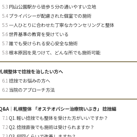
5.3
円山公園駅から徒歩５分の通いやすい立地
5.4
プライバシーが配慮された個室での施術
5.5
一人ひとりに合わせた丁寧なカウンセリングと整体
5.6
世界基準の教育を受けている
5.7
誰でも受けられる安心安全な施術
5.8
根本原因を見つけて、どんな所でも施術可能
札幌整体で捻挫を治したい方へ
6.1
捻挫でお悩みの方へ
6.2
当院のアプローチ方法
Q&A｜札幌整体 「オステオパシー治療院いぶき」 捻挫編
7.1
Q1. 軽い捻挫でも整体を受けた方がいいですか？
7.2
Q2. 捻挫直後でも施術は受けられますか？
7.3
Q3. 何回くらいで改善しますか？