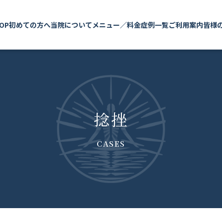
OP
初めての方へ
当院について
メニュー／料金
症例一覧
ご利用案内
皆様
捻挫
CASES