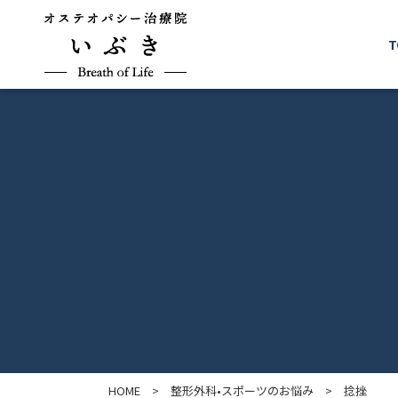
T
HOME
>
整形外科•スポーツのお悩み
>
捻挫