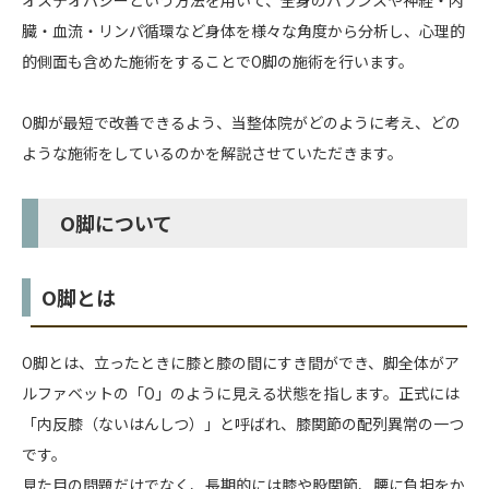
オステオパシーという方法を用いて、全身のバランスや神経・内
臓・血流・リンパ循環など身体を様々な角度から分析し、心理的
的側面も含めた施術をすることでO脚の施術を行います。
O脚が最短で改善できるよう、当整体院がどのように考え、どの
ような施術をしているのかを解説させていただきます。
O脚について
O脚とは
O脚とは、立ったときに膝と膝の間にすき間ができ、脚全体がア
ルファベットの「O」のように見える状態を指します。正式には
「内反膝（ないはんしつ）」と呼ばれ、膝関節の配列異常の一つ
です。
見た目の問題だけでなく、長期的には膝や股関節、腰に負担をか