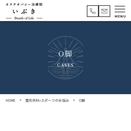
O脚
CASES
>
>
HOME
整形外科•スポーツのお悩み
O脚