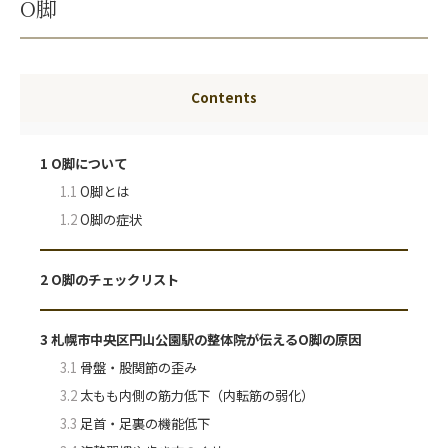
O脚
Contents
1
O脚について
1.1
O脚とは
1.2
O脚の症状
2
O脚のチェックリスト
3
札幌市中央区円山公園駅の整体院が伝えるO脚の原因
3.1
骨盤・股関節の歪み
3.2
太もも内側の筋力低下（内転筋の弱化）
3.3
足首・足裏の機能低下