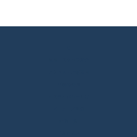
TOP
院長・スタッフ紹介
アクセス・店舗案内
当院の特長
オステオパシーとは
メニュー／料金
症例一覧
ご利用案内