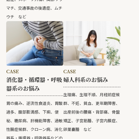
マチ、交通事故の後遺症、ムチ
ウチ など
CASE
CASE
婦人科系のお悩み
消化器・循環器・呼吸
器系のお悩み
生理痛、生理不順、月経前症候
群、不妊、貧血、更年期障害、
胃の痛み、逆流性食道炎、胃酸
出産前後の腰痛・背部痛、骨盤
過多、腹部膨満感、下痢、便
矯正、子宮筋腫、子宮内膜症、
秘、糖尿病、肝機能障害、過敏
卵巣嚢腫 など
性腸症候群、クローン病、消化
器系・循環器・呼吸器系などの