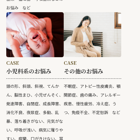
お悩み など
CASE
CASE
小児科系のお悩み
その他のお悩み
頭の形、斜頭、斜視、てんか
不眠症、アトピー性皮膚炎、顎
ん、脳性まひ、小児ぜんそく、
関節症、歯の痛み、アレルギー
発達障害、自閉症、成長障害、
疾患、慢性疲労、冷え症、う
消化不良、夜尿症、多動、乱
つ、免疫不全、不定愁訴 など
暴、落ち着きがない、元気がな
い、呼吸が浅い、病気に罹りや
すい、痙攣、口がきけない、耳