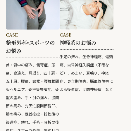
CASE
CASE
整形外科•スポーツの
神経系のお悩み
お悩み
手足の痺れ、坐骨神経痛、偏頭
首・背中の痛み、側弯症、頭
痛、自律神経失調症（不眠な
痛、寝違え、肩凝り、四十肩・
ど）、めまい、耳鳴り、神経
五十肩、腰痛、頸椎・腰椎椎間
症、更年期障害、脳血管障害に
板ヘルニア、脊柱管狭窄症、骨
よる後遺症、肋間神経痛 など
盤の歪み、手・肘の痛み、股関
節の痛み、先天性股関節脱臼、
膝の痛み、足首捻挫・捻挫後の
後遺症、痺れ、手術・骨折の後
遺症、スポーツ外傷、関節リウ